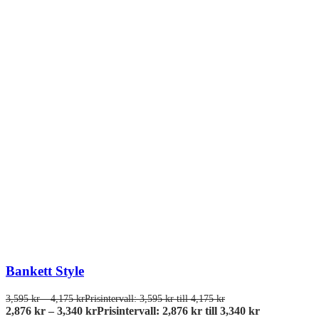
Bankett Style
3,595
kr
–
4,175
kr
Prisintervall: 3,595 kr till 4,175 kr
2,876
kr
–
3,340
kr
Prisintervall: 2,876 kr till 3,340 kr