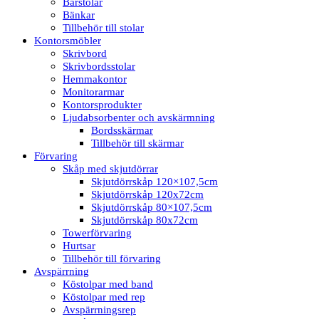
Barstolar
Bänkar
Tillbehör till stolar
Kontorsmöbler
Skrivbord
Skrivbordsstolar
Hemmakontor
Monitorarmar
Kontorsprodukter
Ljudabsorbenter och avskärmning
Bordsskärmar
Tillbehör till skärmar
Förvaring
Skåp med skjutdörrar
Skjutdörrskåp 120×107,5cm
Skjutdörrskåp 120x72cm
Skjutdörrskåp 80×107,5cm
Skjutdörrskåp 80x72cm
Towerförvaring
Hurtsar
Tillbehör till förvaring
Avspärrning
Köstolpar med band
Köstolpar med rep
Avspärrningsrep