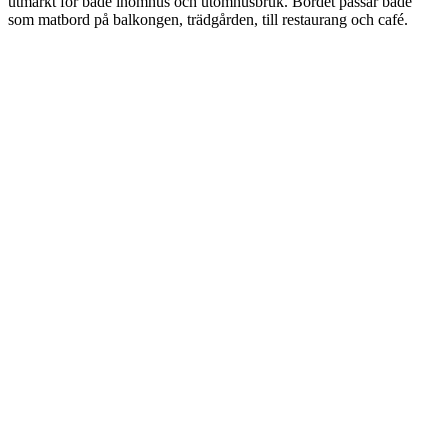
utmärkt för både inomhus och utomhusbruk. Bordet passar både
som matbord på balkongen, trädgården, till restaurang och café.