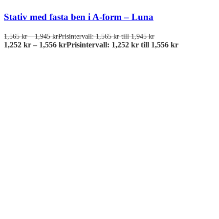
Stativ med fasta ben i A-form – Luna
1,565
kr
–
1,945
kr
Prisintervall: 1,565 kr till 1,945 kr
1,252
kr
–
1,556
kr
Prisintervall: 1,252 kr till 1,556 kr