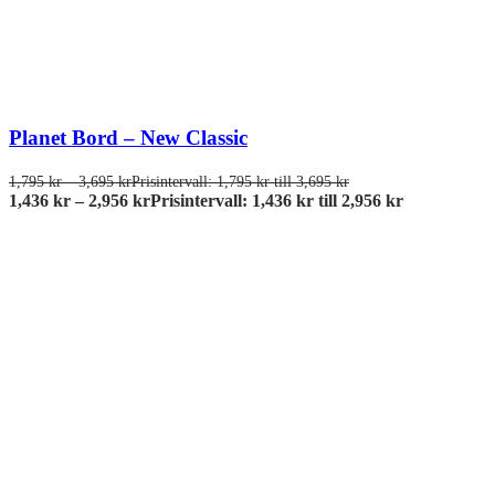
Planet Bord – New Classic
1,795
kr
–
3,695
kr
Prisintervall: 1,795 kr till 3,695 kr
1,436
kr
–
2,956
kr
Prisintervall: 1,436 kr till 2,956 kr