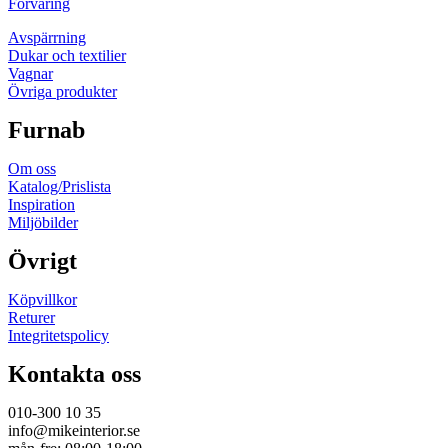
Förvaring
Avspärrning
Dukar och textilier
Vagnar
Övriga produkter
Furnab
Om oss
Katalog/Prislista
Inspiration
Miljöbilder
Övrigt
Köpvillkor
Returer
Integritetspolicy
Kontakta oss
010-300 10 35
info@mikeinterior.se