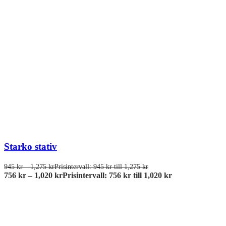
Starko stativ
945
kr
–
1,275
kr
Prisintervall: 945 kr till 1,275 kr
756
kr
–
1,020
kr
Prisintervall: 756 kr till 1,020 kr