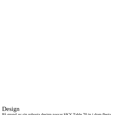
Design
På grund av sin robusta design passar SKY Table 70 in i dom flesta