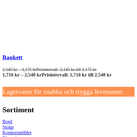
Bankett
2,145
kr
–
3,175
kr
Prisintervall: 2,145 kr till 3,175 kr
1,716
kr
–
2,540
kr
Prisintervall: 1,716 kr till 2,540 kr
Lagervaror för snabba och trygga leveranser
Sortiment
Bord
Stolar
Kontorsmöbler