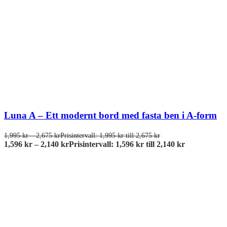
Luna A – Ett modernt bord med fasta ben i A-form
1,995
kr
–
2,675
kr
Prisintervall: 1,995 kr till 2,675 kr
1,596
kr
–
2,140
kr
Prisintervall: 1,596 kr till 2,140 kr