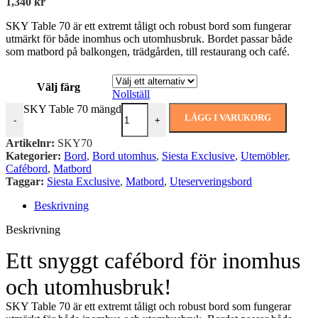
1,340
kr
SKY Table 70 är ett extremt tåligt och robust bord som fungerar
utmärkt för både inomhus och utomhusbruk. Bordet passar både
som matbord på balkongen, trädgården, till restaurang och café.
Välj färg
Nollställ
SKY Table 70 mängd
LÄGG I VARUKORG
-
+
Artikelnr:
SKY70
Kategorier:
Bord
,
Bord utomhus
,
Siesta Exclusive
,
Utemöbler
,
Cafébord
,
Matbord
Taggar:
Siesta Exclusive
,
Matbord
,
Uteserveringsbord
Beskrivning
Beskrivning
Ett snyggt cafébord för inomhus
och utomhusbruk!
SKY Table 70 är ett extremt tåligt och robust bord som fungerar