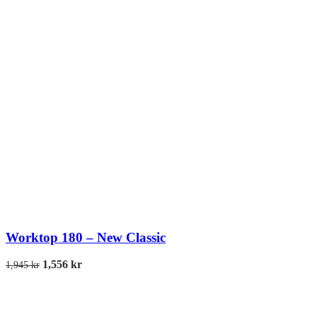
Worktop 180 – New Classic
1,556
kr
1,945
kr