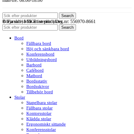
mån-fre: 08:00-18:00
Search
© Furnab | MIKE interiör | Org.nr: 556970-8661
Börja skriva för att se produkter.
Search
Bord
Fällbara bord
Höj och sänkbara bord
Konferensbord
Utbildningsbord
Barbord
Cafébord
Matbord
Bordsstativ
Bordsskivor
Tillbehör bord
Stolar
Stapelbara stolar
Fällbara stolar
Kontorsstolar
Klädda stolar
Ergonomiskt sittande
Konferensstolar