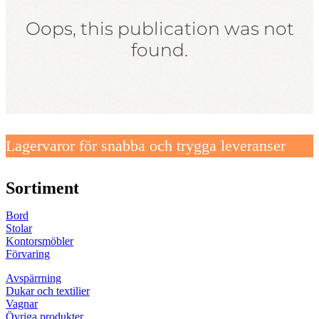
Lagervaror för snabba och trygga leveranser
Sortiment
Bord
Stolar
Kontorsmöbler
Förvaring
Avspärrning
Dukar och textilier
Vagnar
Övriga produkter