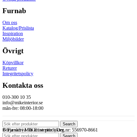
Furnab
Om oss
Katalog/Prislista
Inspiration
Miljöbilder
Övrigt
Köpvillkor
Returer
Integritetspolicy
Kontakta oss
010-300 10 35
info@mikeinterior.se
mån-fre: 08:00-18:00
Search
© Furnab | MIKE interiör | Org.nr: 556970-8661
Börja skriva för att se produkter.
Search