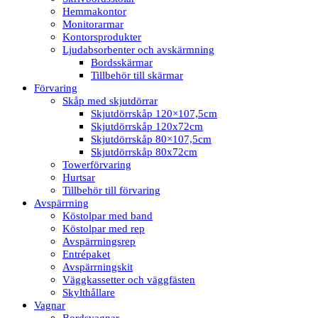
Hemmakontor
Monitorarmar
Kontorsprodukter
Ljudabsorbenter och avskärmning
Bordsskärmar
Tillbehör till skärmar
Förvaring
Skåp med skjutdörrar
Skjutdörrskåp 120×107,5cm
Skjutdörrskåp 120x72cm
Skjutdörrskåp 80×107,5cm
Skjutdörrskåp 80x72cm
Towerförvaring
Hurtsar
Tillbehör till förvaring
Avspärrning
Köstolpar med band
Köstolpar med rep
Avspärrningsrep
Entrépaket
Avspärrningskit
Väggkassetter och väggfästen
Skylthållare
Vagnar