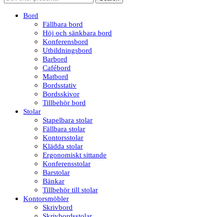
Bord
Fällbara bord
Höj och sänkbara bord
Konferensbord
Utbildningsbord
Barbord
Cafébord
Matbord
Bordsstativ
Bordsskivor
Tillbehör bord
Stolar
Stapelbara stolar
Fällbara stolar
Kontorsstolar
Klädda stolar
Ergonomiskt sittande
Konferensstolar
Barstolar
Bänkar
Tillbehör till stolar
Kontorsmöbler
Skrivbord
Skrivbordsstolar