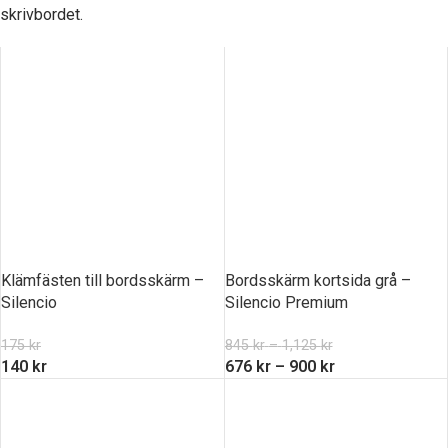
skrivbordet.
Klämfästen till bordsskärm –
Bordsskärm kortsida grå –
Silencio
Silencio Premium
175
kr
845
kr
–
1,125
kr
140
kr
676
kr
–
900
kr