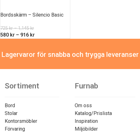
Bordsskärm – Silencio Basic
725
kr
–
1,145
kr
580
kr
–
916
kr
Lagervaror för snabba och trygga leveranser
Sortiment
Furnab
Bord
Om oss
Stolar
Katalog/Prislista
Kontorsmöbler
Inspiration
Förvaring
Miljöbilder