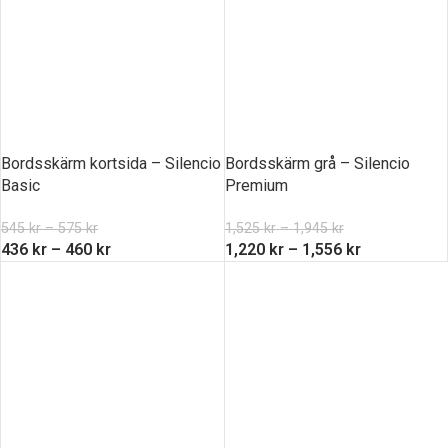
Bordsskärm kortsida – Silencio
Bordsskärm grå – Silencio
Basic
Premium
545
kr
–
575
kr
1,525
kr
–
1,945
kr
436
kr
–
460
kr
1,220
kr
–
1,556
kr