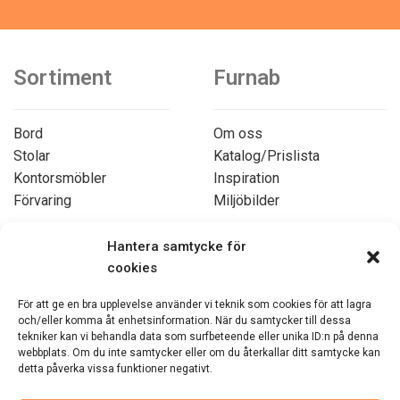
Sortiment
Furnab
Bord
Om oss
Stolar
Katalog/Prislista
Kontorsmöbler
Inspiration
Förvaring
Miljöbilder
Hantera samtycke för
Avspärrning
cookies
Dukar och textilier
Övrigt
Vagnar
För att ge en bra upplevelse använder vi teknik som cookies för att lagra
Övriga produkter
och/eller komma åt enhetsinformation. När du samtycker till dessa
tekniker kan vi behandla data som surfbeteende eller unika ID:n på denna
Köpvillkor
webbplats. Om du inte samtycker eller om du återkallar ditt samtycke kan
Returer
detta påverka vissa funktioner negativt.
Integritetspolicy