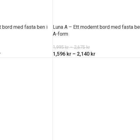
nt bord med fasta ben i
Luna A – Ett modernt bord med fasta be
A-form
1,995
kr
–
2,675
kr
r
1,596
kr
–
2,140
kr