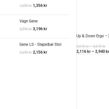
1,356
kr
1,695
kr
Vagn Gene
3,196
kr
3,995
kr
Up & Down Ergo – 
Gene LS - Stapelbar Stol
2,645
kr
–
3,675
kr
2,116
kr
–
2,940
k
2,156
kr
2,695
kr