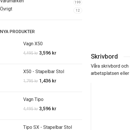
Varumärken
199
Övrigt
12
NYA PRODUKTER
Vagn X50
3,596
kr
4,495
kr
Skrivbord
Våra skrivbord och d
X50 - Stapelbar Stol
arbetsplatsen eller
1,436
kr
1,795
kr
Vagn Tipo
3,596
kr
4,495
kr
Tipo SX - Stapelbar Stol