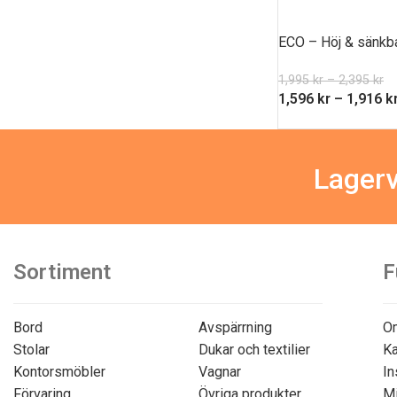
ECO – Höj & sänkb
1,995
kr
–
2,395
kr
1,596
kr
–
1,916
k
Lagerv
Sortiment
F
Bord
Avspärrning
O
Stolar
Dukar och textilier
Ka
Kontorsmöbler
Vagnar
In
Förvaring
Övriga produkter
Mi