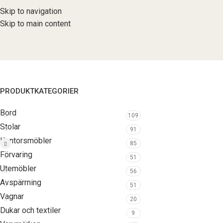
Skip to navigation
Skip to main content
PRODUKTKATEGORIER
Bord
109
Stolar
91
Kontorsmöbler
85
Förvaring
51
Utemöbler
56
Avspärrning
51
Vagnar
20
Dukar och textiler
9