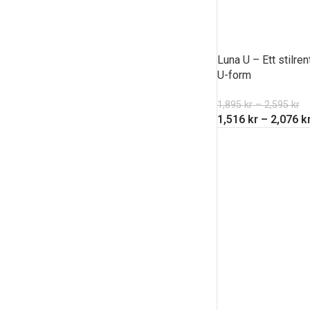
Luna U – Ett stilre
U-form
1,895
kr
–
2,595
kr
1,516
kr
–
2,076
k