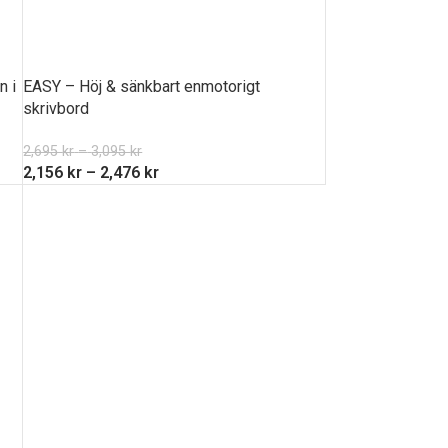
n i
EASY – Höj & sänkbart enmotorigt
skrivbord
2,695
kr
–
3,095
kr
2,156
kr
–
2,476
kr