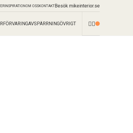
Besök mikeinterior.se
TER
INSPIRATION
OM OSS
KONTAKT
R
FÖRVARING
AVSPÄRRNING
ÖVRIGT