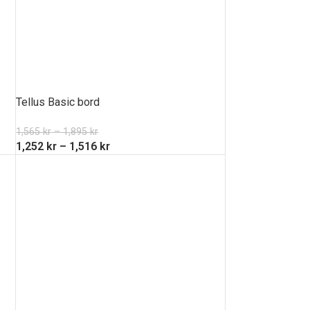
Tellus Basic bord
1,565
kr
–
1,895
kr
1,252
kr
–
1,516
kr