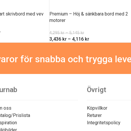
art skrivbord med vev
Premium – Höj & sänkbara bord med 2
motorer
r
4,295
kr
–
5,145
kr
3,436
kr
–
4,116
kr
aror för snabba och trygga lev
urnab
Övrigt
m oss
Köpvillkor
talog/Prislista
Returer
spiration
Integritetspolicy
ljöbilder