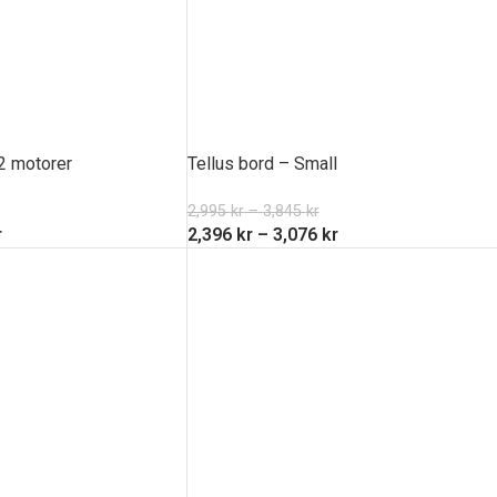
2 motorer
Tellus bord – Small
2,995
kr
–
3,845
kr
r
2,396
kr
–
3,076
kr