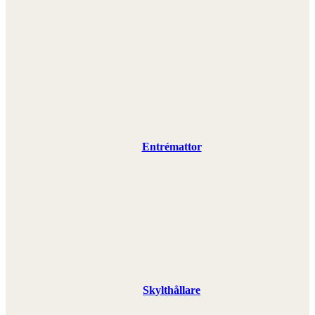
Entrémattor
Skylthållare