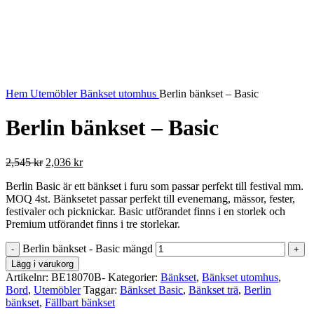
Hem
Utemöbler
Bänkset utomhus
Berlin bänkset – Basic
Berlin bänkset – Basic
2,545
kr
2,036
kr
Berlin Basic är ett bänkset i furu som passar perfekt till festival mm.
MOQ 4st. Bänksetet passar perfekt till evenemang, mässor, fester,
festivaler och picknickar. Basic utförandet finns i en storlek och
Premium utförandet finns i tre storlekar.
Berlin bänkset - Basic mängd
Lägg i varukorg
Artikelnr:
BE18070B-
Kategorier:
Bänkset
,
Bänkset utomhus
,
Bord
,
Utemöbler
Taggar:
Bänkset Basic
,
Bänkset trä
,
Berlin
bänkset
,
Fällbart bänkset