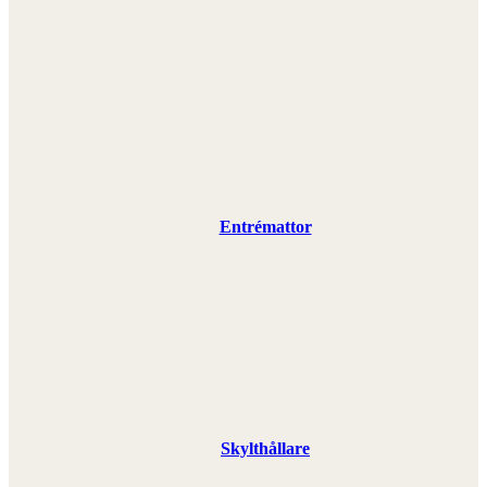
Entrémattor
Skylthållare