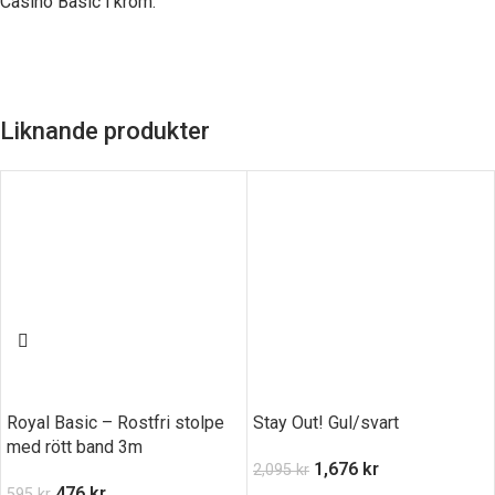
Casino Basic i krom.
Liknande produkter
Royal Basic – Rostfri stolpe
Stay Out! Gul/svart
med rött band 3m
1,676
kr
2,095
kr
476
kr
595
kr