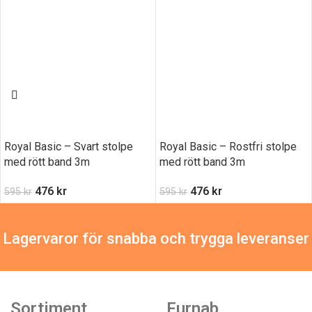
Royal Basic – Svart stolpe
Royal Basic – Rostfri stolpe
med rött band 3m
med rött band 3m
476
kr
476
kr
595
kr
595
kr
Lagervaror för snabba och trygga leveranser
Sortiment
Furnab