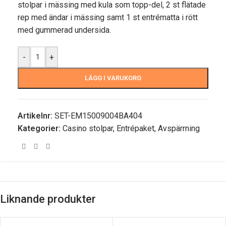
stolpar i mässing med kula som topp-del, 2 st flätade
rep med ändar i mässing samt 1 st entrématta i rött
med gummerad undersida.
-
+
LÄGG I VARUKORG
Artikelnr:
SET-EM15009004BA404
Kategorier:
Casino stolpar
,
Entrépaket
,
Avspärrning
Liknande produkter