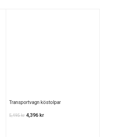
Transportvagn köstolpar
Klädvagn Z
4,396
kr
1,876
k
5,495
kr
2,345
kr