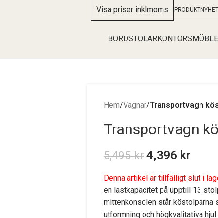
PRODUKTNYHE
BORD
STOLAR
KONTORSMÖBLE
Hem
/
Vagnar
/
Transportvagn kös
Transportvagn kö
4,396
kr
5,495
kr
Denna artikel är tillfälligt slut i lag
en lastkapacitet på upptill 13 sto
mittenkonsolen står köstolparna 
utformning och högkvalitativa hjul