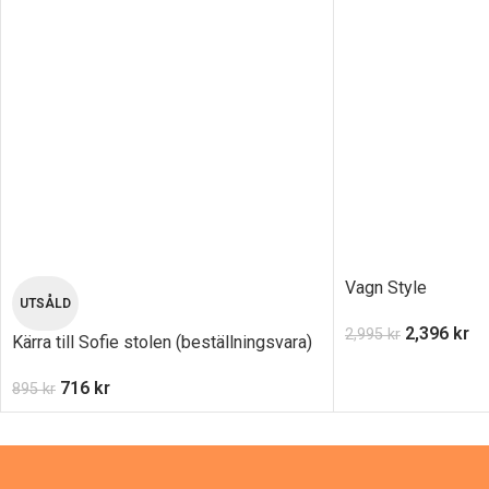
Vagn Style
UTSÅLD
2,396
kr
2,995
kr
Kärra till Sofie stolen (beställningsvara)
716
kr
895
kr