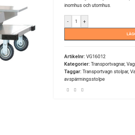
inomhus och utomhus.
-
+
LÄG
Artikelnr:
VG16012
Kategorier:
Transportvagnar
,
Vag
Taggar:
Transportvagn stolpar
,
Va
avspärrningsstolpe