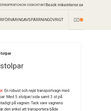
Besök mikeinterior.se
TER
INSPIRATION
OM OSS
KONTAKT
R
FÖRVARING
AVSPÄRRNING
ÖVRIGT
tolpar
stolpar
er.
En robust och rejäl transportvagn med
lpar. Med 5 stolpar/sida samt 3 st på
stadigt på vagnen. Tack vare vagnens
 är den enkel att transportera både