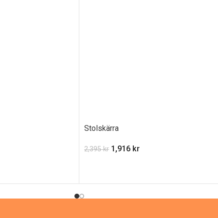
Stolskärra
1,916
kr
2,395
kr