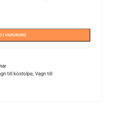
G I VARUKORG
nar
gn till köstolpe
,
Vagn till