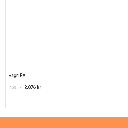
Vagn RX
Vagn Toronto
2,076
kr
2,636
k
2,595
kr
3,295
kr