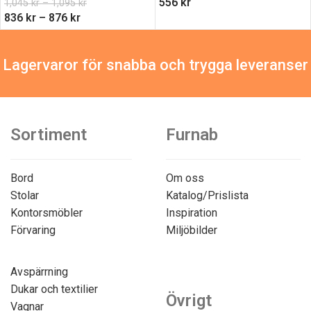
556
kr
1,045
kr
–
1,095
kr
836
kr
–
876
kr
Lagervaror för snabba och trygga leveranser
Sortiment
Furnab
Bord
Om oss
Stolar
Katalog/Prislista
Kontorsmöbler
Inspiration
Förvaring
Miljöbilder
Avspärrning
Dukar och textilier
Övrigt
Vagnar