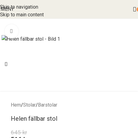
Skip to navigation
MENY
Skip to main content
Förstora bild
Hem
/
Stolar
/
Barstolar
Helen fällbar stol
645
kr