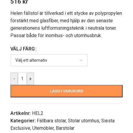
516
kr
Helen fällstol är tillverkad i ett stycke av polypropylen
förstärkt med glasfiber, med hjälp av den senaste
generationens luftformsningsteknik i neutrala toner.
Passar både för inomhus- och utomhusbruk.
VÄLJ FÄRG
-
+
LÄGG I VARUKORG
Artikelnr:
HEL2
Kategorier:
Fällbara stolar
,
Stolar utomhus
,
Siesta
Exclusive
,
Utemöbler
,
Barstolar