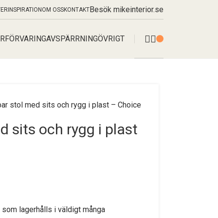
Besök mikeinterior.se
TER
INSPIRATION
OM OSS
KONTAKT
R
FÖRVARING
AVSPÄRRNING
ÖVRIGT
ar stol med sits och rygg i plast – Choice
 sits och rygg i plast
l som lagerhålls i väldigt många