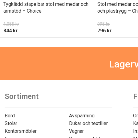
Tygklädd stapelbar stol med medar och
Stol med medar oc
armstöd – Choice
och plastrygg – Ch
1,055
kr
995
kr
844
kr
796
kr
Lagerv
Sortiment
F
Bord
Avspärrning
O
Stolar
Dukar och textilier
Ka
Kontorsmöbler
Vagnar
In