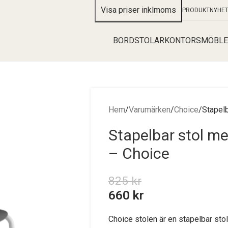
PRODUKTNYHE
BORD
STOLAR
KONTORSMÖBLE
Hem
Varumärken
Choice
Stapelb
Stapelbar stol med
– Choice
825
kr
660
kr
Choice stolen är en stapelbar sto