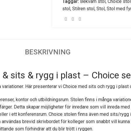
Taggar:
Bekväm stol
,
Choice sto
stol
,
Stilren stol
,
Stol
,
Stol med fy
BESKRIVNING
& sits & rygg i plast – Choice se
 variationer. Här presenterar vi Choice med sits och rygg i plast 
renser, kontor och utbildningsrum. Stolen finns i många variatione
 färger. Detta skapar möjligheter för inredare som vill inreda med 
 eller i ett konferensrum. Choice stolen finns även med sits/rygg i
n användas brevid skrivbordet för kolleger som snabbt vill kunna
nde som förhindrar att du blir trött i ryggen.