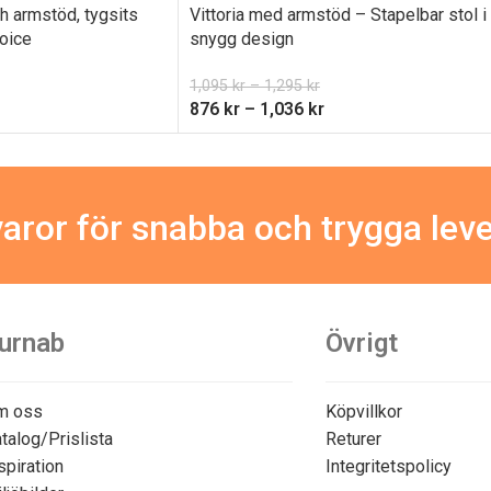
h armstöd, tygsits
Vittoria med armstöd – Stapelbar stol i
oice
snygg design
1,095
kr
–
1,295
kr
876
kr
–
1,036
kr
aror för snabba och trygga lev
urnab
Övrigt
m oss
Köpvillkor
talog/Prislista
Returer
spiration
Integritetspolicy