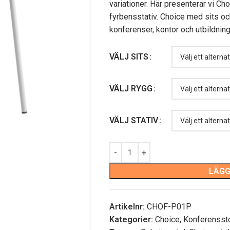
variationer. Här presenterar vi Ch
fyrbensstativ. Choice med sits och
konferenser, kontor och utbildni
VÄLJ SITS
VÄLJ RYGG
VÄLJ STATIV
LÄGG
Artikelnr:
CHOF-P01P
Kategorier:
Choice
,
Konferenssto