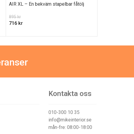
AIR XL – En bekväm stapelbar fåtölj
Alice – En klas
895
kr
716
kr
eranser
Kontakta oss
010-300 10 35
info@mikeinterior.se
mån-fre: 08:00-18:00