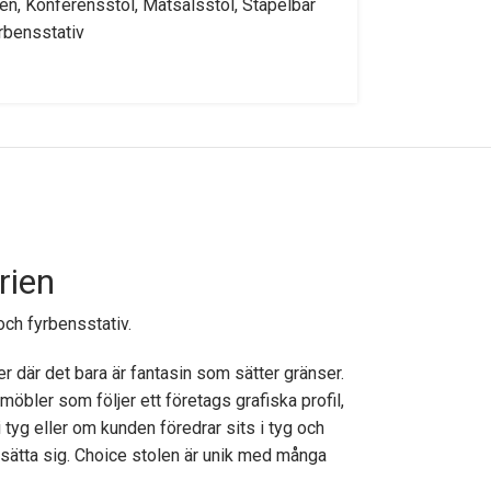
len
,
Konferensstol
,
Matsalsstol
,
Stapelbar
rbensstativ
rien
och fyrbensstativ.
r där det bara är fantasin som sätter gränser.
möbler som följer ett företags grafiska profil,
 tyg eller om kunden föredrar sits i tyg och
 sätta sig. Choice stolen är unik med många