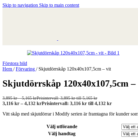
Skip to navigation
Skip to main content
Förstora bild
Hem
/
Förvaring
/
Skjutdörrskåp 120x40x107,5cm – vit
Skjutdörrskåp 120x40x107,5cm – 
3,895
kr
–
5,165
kr
Prisintervall: 3,895 kr till 5,165 kr
3,116
kr
–
4,132
kr
Prisintervall: 3,116 kr till 4,132 kr
Vitt skåp med skjutdörrar i Modify serien är framtagna för kunder so
Välj utförande
Välj handtag