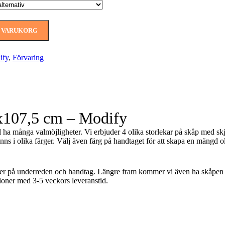
I VARUKORG
ify
,
Förvaring
Tillbehör till skärmar
0x107,5 cm – Modify
l ha många valmöjligheter. Vi erbjuder 4 olika storlekar på skåp med s
inns i olika färger. Välj även färg på handtaget för att skapa en mängd ol
ger på underreden och handtag. Längre fram kommer vi även ha skåpen i a
ioner med 3-5 veckors leveranstid.
Förvaring