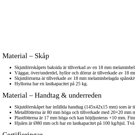
Material – Skåp
Skjutdörrskåpets baksida är tillverkad av en 18 mm melaminbe
Väggar, över/underdel, hyllor och dörrar är tillverkade av 
Skjutdörrarna är tillverkade av 18 mm melaminbelagda spånsk
Hyllorna har en lastkapacitet på 25 kg.
Material – Handtag & underreden
Skjutdörrskåpet har infällda handtag (145x42x15 mm) som är tillv
Metallfötterna är 80 mm höga och tillverkade med 20×20 mm met
Plastfötterna är 17 mm höga och kan höjdjusteras +10 mm. Finn
Hjulen är Ø80 mm och har en lastkapacitet på 100 kg/hjul. Två
Certifieringar