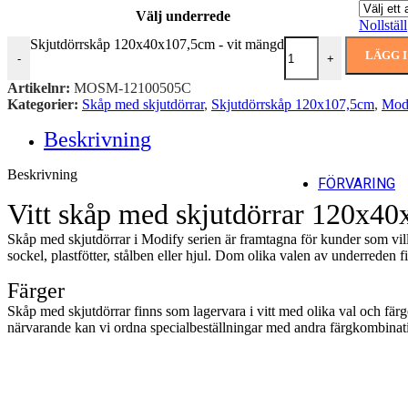
Välj underrede
Nollställ
Skjutdörrskåp 120x40x107,5cm - vit mängd
LÄGG 
-
+
Artikelnr:
MOSM-12100505C
Kategorier:
Skåp med skjutdörrar
,
Skjutdörrskåp 120x107,5cm
,
Mod
Beskrivning
Beskrivning
FÖRVARING
Vitt skåp med skjutdörrar 120x4
Skåp med skjutdörrar i Modify serien är framtagna för kunder som vil
sockel, plastfötter, stålben eller hjul. Dom olika valen av underreden f
Färger
Skåp med skjutdörrar finns som lagervara i vitt med olika val och fär
närvarande kan vi ordna specialbeställningar med andra färgkombinat