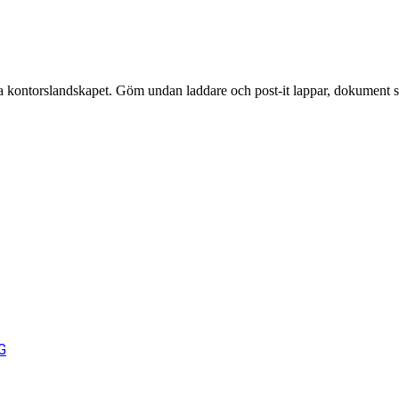
a kontorslandskapet. Göm undan laddare och post-it lappar, dokument samt
Hurtsar
Tillbehör till förvaring
G