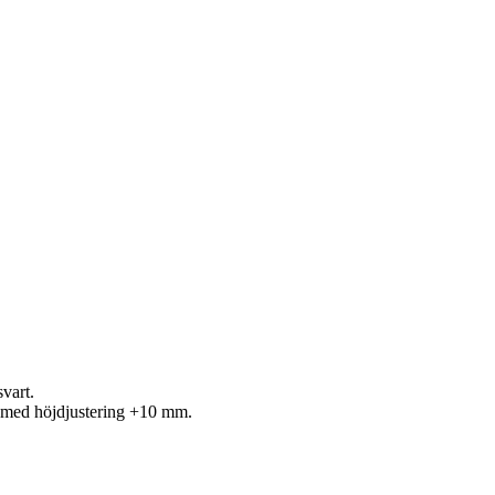
vart.
n med höjdjustering +10 mm.
sten