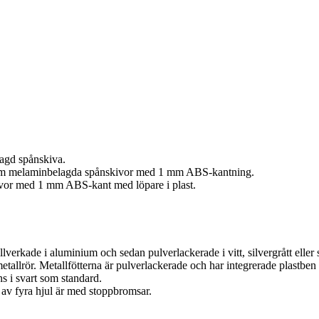
Köstolpar med rep
lagd spånskiva.
18 mm melaminbelagda spånskivor med 1 mm ABS-kantning.
ivor med 1 mm ABS-kant med löpare i plast.
erkade i aluminium och sedan pulverlackerade i vitt, silvergrått eller s
allrör. Metallfötterna är pulverlackerade och har integrerade plastbe
Väggkassetter och väggfä
s i svart som standard.
 av fyra hjul är med stoppbromsar.