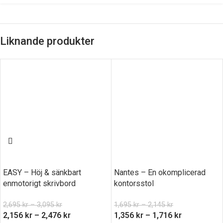
Liknande produkter
EASY – Höj & sänkbart
Nantes – En okomplicerad
enmotorigt skrivbord
kontorsstol
2,695
kr
–
3,095
kr
1,695
kr
–
2,145
kr
2,156
kr
–
2,476
kr
1,356
kr
–
1,716
kr