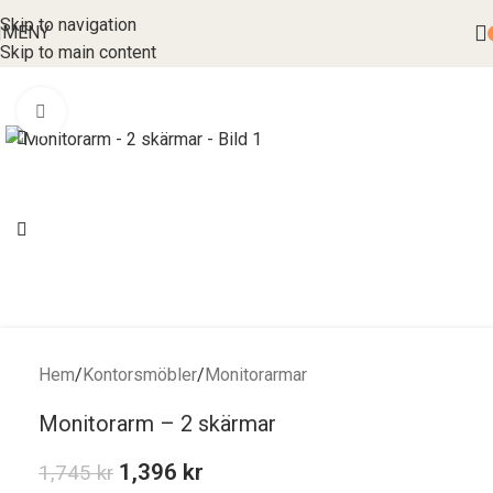
Skip to navigation
MENY
Skip to main content
Förstora bild
Hem
/
Kontorsmöbler
/
Monitorarmar
Monitorarm – 2 skärmar
1,396
kr
1,745
kr