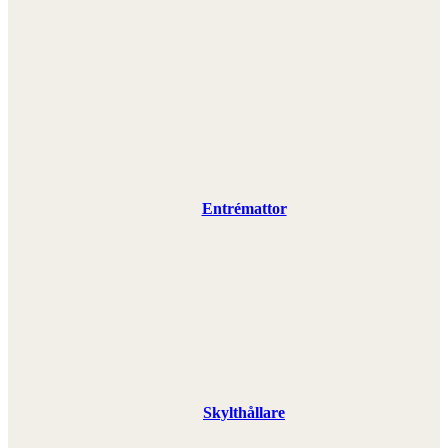
Entrémattor
Skylthållare