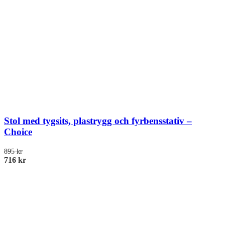
Stol med tygsits, plastrygg och fyrbensstativ –
Choice
895
kr
716
kr