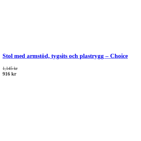
Stol med armstöd, tygsits och plastrygg – Choice
1,145
kr
916
kr