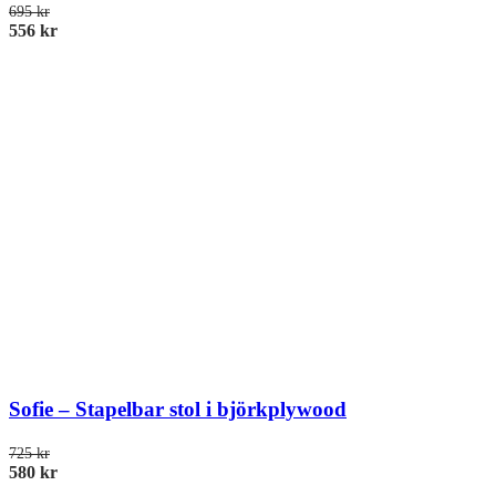
695
kr
556
kr
Sofie – Stapelbar stol i björkplywood
725
kr
580
kr