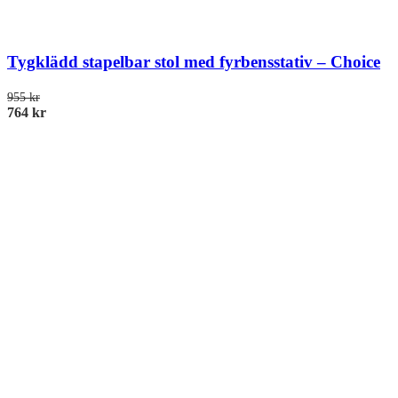
Tygklädd stapelbar stol med fyrbensstativ – Choice
955
kr
764
kr