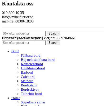
Kontakta oss
010-300 10 35
info@mikeinterior.se
mån-fre: 08:00-18:00
Search
© Furnab | MIKE interiör | Org.nr: 556970-8661
Börja skriva för att se produkter.
Search
Bord
Fällbara bord
Höj och sänkbara bord
Konferensbord
Utbildningsbord
Barbord
Cafébord
Matbord
Bordsstativ
Bordsskivor
Tillbehör bord
Stolar
Stapelbara stolar