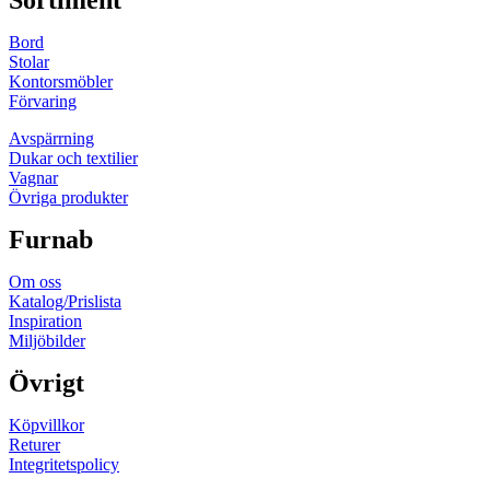
Bord
Stolar
Kontorsmöbler
Förvaring
Avspärrning
Dukar och textilier
Vagnar
Övriga produkter
Furnab
Om oss
Katalog/Prislista
Inspiration
Miljöbilder
Övrigt
Köpvillkor
Returer
Integritetspolicy