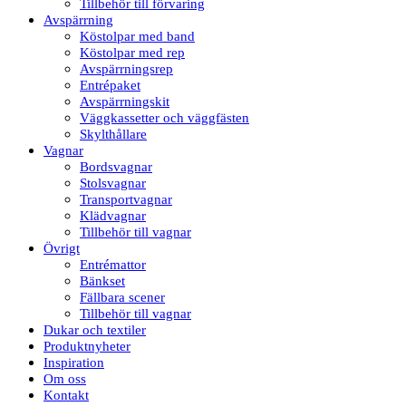
Tillbehör till förvaring
Avspärrning
Köstolpar med band
Köstolpar med rep
Avspärrningsrep
Entrépaket
Avspärrningskit
Väggkassetter och väggfästen
Skylthållare
Vagnar
Bordsvagnar
Stolsvagnar
Transportvagnar
Klädvagnar
Tillbehör till vagnar
Övrigt
Entrémattor
Bänkset
Fällbara scener
Tillbehör till vagnar
Dukar och textiler
Produktnyheter
Inspiration
Om oss
Kontakt