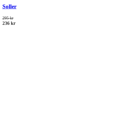
Soller
295
kr
236
kr