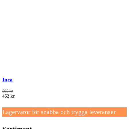
Inca
565
kr
452
kr
Lagervaror för snabba och trygga leveranser
Sortiment