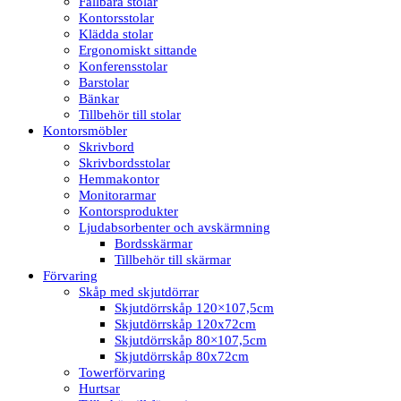
Fällbara stolar
Kontorsstolar
Klädda stolar
Ergonomiskt sittande
Konferensstolar
Barstolar
Bänkar
Tillbehör till stolar
Kontorsmöbler
Skrivbord
Skrivbordsstolar
Hemmakontor
Monitorarmar
Kontorsprodukter
Ljudabsorbenter och avskärmning
Bordsskärmar
Tillbehör till skärmar
Förvaring
Skåp med skjutdörrar
Skjutdörrskåp 120×107,5cm
Skjutdörrskåp 120x72cm
Skjutdörrskåp 80×107,5cm
Skjutdörrskåp 80x72cm
Towerförvaring
Hurtsar