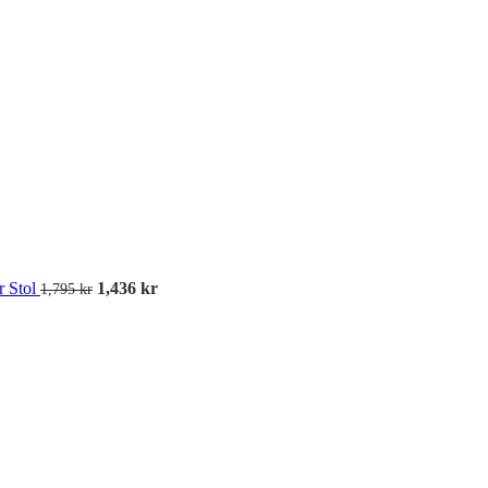
Köstolpar med band
r Stol
1,436
kr
1,795
kr
Avspärrningsrep