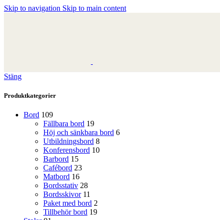
Skip to navigation
Skip to main content
Stäng
Produktkategorier
Bord
109
Fällbara bord
19
Höj och sänkbara bord
6
Utbildningsbord
8
Konferensbord
10
Barbord
15
Cafébord
23
Matbord
16
Bordsstativ
28
Bordsskivor
11
Paket med bord
2
Tillbehör bord
19