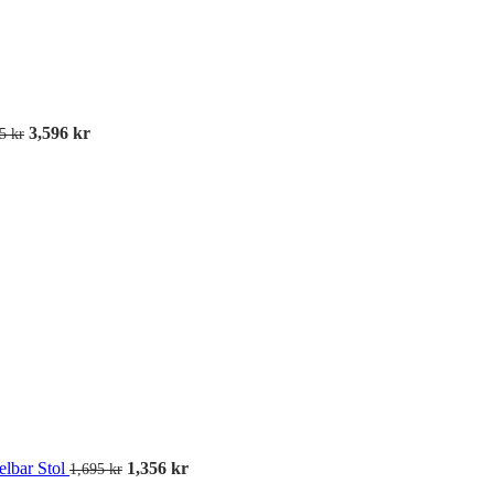
3,596
kr
95
kr
Avspärrningskit
Entrémattor
elbar Stol
1,356
kr
1,695
kr