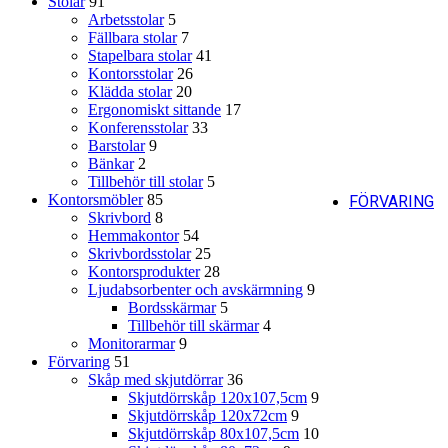
Stolar
91
Arbetsstolar
5
Fällbara stolar
7
Stapelbara stolar
41
Kontorsstolar
26
Klädda stolar
20
Ergonomiskt sittande
17
Konferensstolar
33
Barstolar
9
Bänkar
2
Tillbehör till stolar
5
Kontorsmöbler
85
FÖRVARING
Skrivbord
8
Hemmakontor
54
Skrivbordsstolar
25
Kontorsprodukter
28
Ljudabsorbenter och avskärmning
9
Bordsskärmar
5
Tillbehör till skärmar
4
Monitorarmar
9
Förvaring
51
Skåp med skjutdörrar
36
Skjutdörrskåp 120x107,5cm
9
Skjutdörrskåp 120x72cm
9
Skjutdörrskåp 80x107,5cm
10