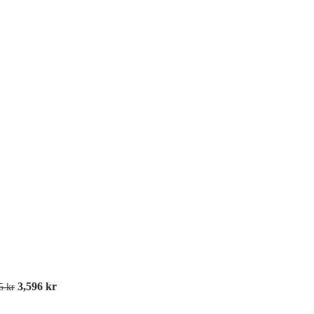
Köstolpar med rep
Väggkassetter och väggfä
3,596
kr
95
kr