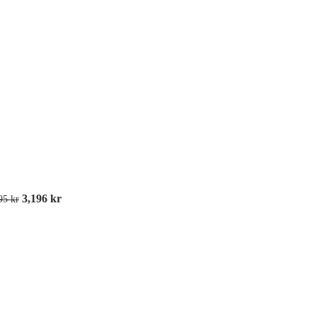
Skylthållare
3,196
kr
995
kr
Transportvagnar