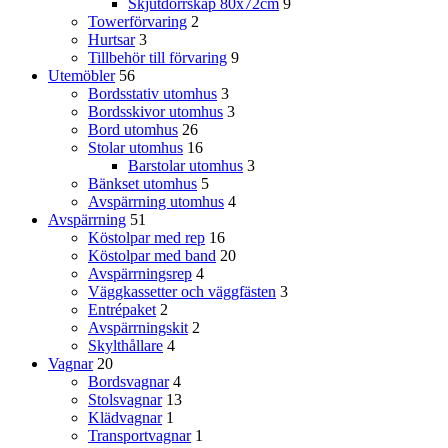
Skjutdörrskåp 80x72cm
9
Towerförvaring
2
Hurtsar
3
Tillbehör till förvaring
9
Utemöbler
56
Bordsstativ utomhus
3
Bordsskivor utomhus
3
Bord utomhus
26
Stolar utomhus
16
Barstolar utomhus
3
Bänkset utomhus
5
Avspärrning utomhus
4
Avspärrning
51
Köstolpar med rep
16
Köstolpar med band
20
Avspärrningsrep
4
Väggkassetter och väggfästen
3
Entrépaket
2
Avspärrningskit
2
Skylthållare
4
Vagnar
20
Bordsvagnar
4
Stolsvagnar
13
Klädvagnar
1
Transportvagnar
1