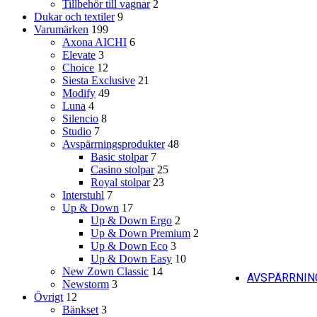
Tillbehör till vagnar
2
Dukar och textiler
9
Varumärken
199
Axona AICHI
6
Elevate
3
Choice
12
Siesta Exclusive
21
Modify
49
Luna
4
Silencio
8
Studio
7
Avspärrningsprodukter
48
Basic stolpar
7
Casino stolpar
25
Royal stolpar
23
Interstuhl
7
Up & Down
17
Up & Down Ergo
2
Up & Down Premium
2
Up & Down Eco
3
Up & Down Easy
10
New Zown Classic
14
AVSPÄRRNIN
Newstorm
3
Övrigt
12
Bänkset
3