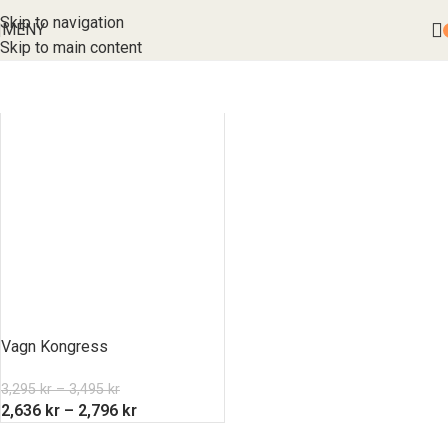
Skip to navigation
MENY
Skip to main content
Vagn Kongress
3,295
kr
–
3,495
kr
2,636
kr
–
2,796
kr