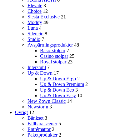
Elevate
3
Choice
12
Siesta Exclusive
21
Modify
49
Luna
4
Silencio
8
Studio
7
Avspärrningsprodukter
48
Basic stolpar
7
Casino stolpar
25
Royal stolpar
23
Interstuhl
7
Up & Down
17
Up & Down Ergo
2
Up & Down Premium
2
Up & Down Eco
3
Up & Down Easy
10
New Zown Classic
14
Newstorm
3
Övrigt
12
Bänkset
3
Fällbara scener
5
Entrémattor
2
Paketprodukter
2