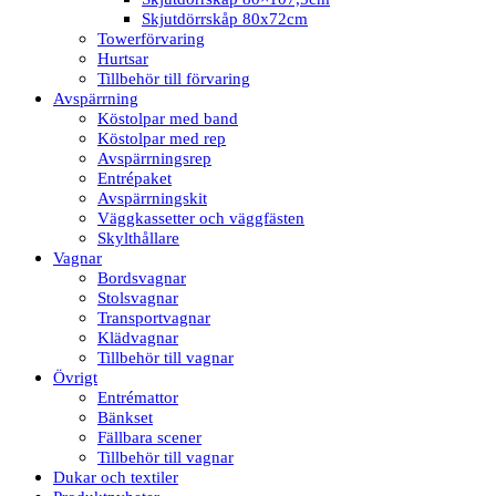
Skjutdörrskåp 80x72cm
Towerförvaring
Hurtsar
Tillbehör till förvaring
Avspärrning
Köstolpar med band
Köstolpar med rep
Avspärrningsrep
Entrépaket
Avspärrningskit
Väggkassetter och väggfästen
Skylthållare
Vagnar
Bordsvagnar
Stolsvagnar
Transportvagnar
Klädvagnar
Tillbehör till vagnar
Övrigt
Entrémattor
Bänkset
Fällbara scener
Tillbehör till vagnar
Dukar och textiler