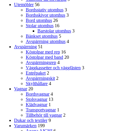
Utemöbler
56
Bordsstativ utomhus
3
Bordsskivor utomhus
3
Bord utomhus
26
Stolar utomhus
16
Barstolar utomhus
3
Bänkset utomhus
5
Avspärrning utomhus
4
Avspärrning
51
Köstolpar med rep
16
Köstolpar med band
20
Avspärrningsrep
4
Väggkassetter och väggfästen
3
Entrépaket
2
Avspärrningskit
2
Skylthållare
4
Vagnar
20
Bordsvagnar
4
Stolsvagnar
13
Klädvagnar
1
Transportvagnar
1
Tillbehör till vagnar
2
Dukar och textiler
9
Varumärken
199
Axona AICHI
6