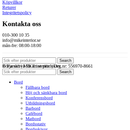
Köpvillkor
Returer
Integritetspolicy
Kontakta oss
010-300 10 35
info@mikeinterior.se
mån-fre: 08:00-18:00
Search
© Furnab | MIKE interiör | Org.nr: 556970-8661
Börja skriva för att se produkter.
Search
Bord
Fällbara bord
Höj och sänkbara bord
Konferensbord
Utbildningsbord
Barbord
Cafébord
Matbord
Bordsstativ
Bordsskivor