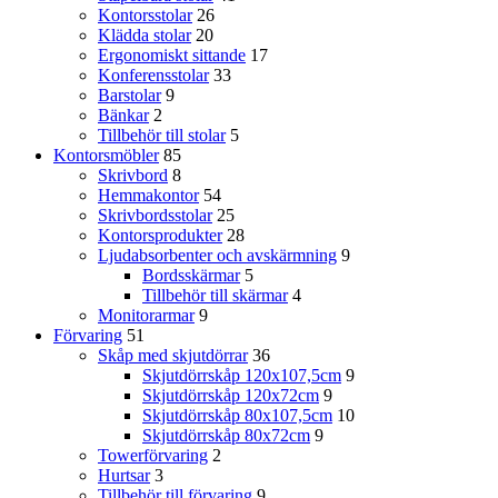
Kontorsstolar
26
Klädda stolar
20
Ergonomiskt sittande
17
Konferensstolar
33
Barstolar
9
Bänkar
2
Tillbehör till stolar
5
Kontorsmöbler
85
Skrivbord
8
Hemmakontor
54
Skrivbordsstolar
25
Kontorsprodukter
28
Ljudabsorbenter och avskärmning
9
Bordsskärmar
5
Tillbehör till skärmar
4
Monitorarmar
9
Förvaring
51
Skåp med skjutdörrar
36
Skjutdörrskåp 120x107,5cm
9
Skjutdörrskåp 120x72cm
9
Skjutdörrskåp 80x107,5cm
10
Skjutdörrskåp 80x72cm
9
Towerförvaring
2
Hurtsar
3
Tillbehör till förvaring
9