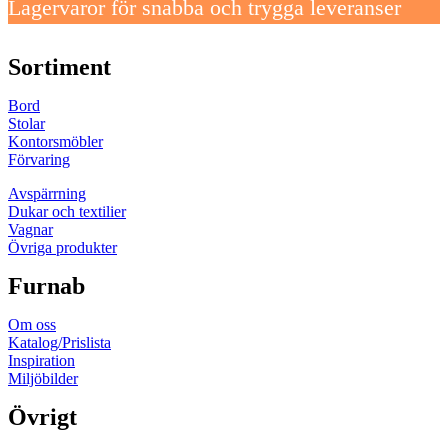
Lagervaror för snabba och trygga leveranser
Sortiment
Bord
Stolar
Kontorsmöbler
Förvaring
Avspärrning
Dukar och textilier
Vagnar
Övriga produkter
Furnab
Om oss
Katalog/Prislista
Inspiration
Miljöbilder
Övrigt