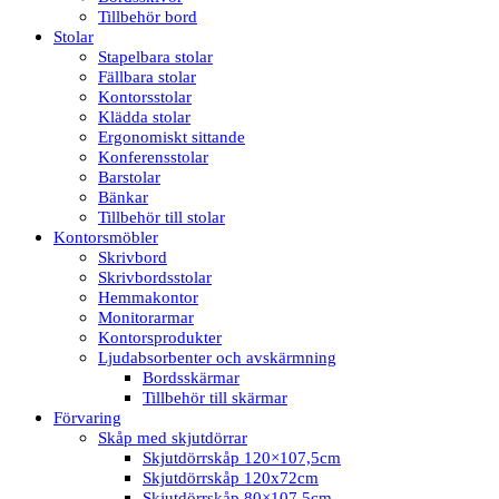
Tillbehör bord
Stolar
Stapelbara stolar
Fällbara stolar
Kontorsstolar
Klädda stolar
Ergonomiskt sittande
Konferensstolar
Barstolar
Bänkar
Tillbehör till stolar
Kontorsmöbler
Skrivbord
Skrivbordsstolar
Hemmakontor
Monitorarmar
Kontorsprodukter
Ljudabsorbenter och avskärmning
Bordsskärmar
Tillbehör till skärmar
Förvaring
Skåp med skjutdörrar
Skjutdörrskåp 120×107,5cm
Skjutdörrskåp 120x72cm
Skjutdörrskåp 80×107,5cm