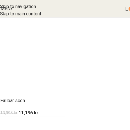
Skip to navigation
MENY
Skip to main content
Fällbar scen
11,196
kr
13,995
kr