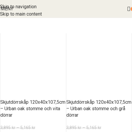
Skip to navigation
MENY
Skip to main content
Skjutdörrskåp 120x40x107,5cm
Skjutdörrskåp 120x40x107,5cm
– Urban oak stomme och vita
– Urban oak stomme och grå
dörrar
dörrar
3,895
kr
–
5,165
kr
3,895
kr
–
5,165
kr