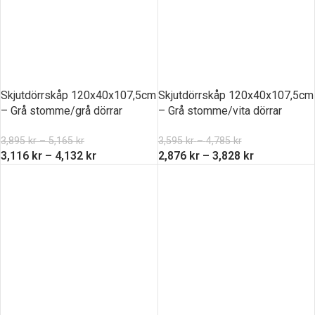
Skjutdörrskåp 120x40x107,5cm
Skjutdörrskåp 120x40x107,5cm
– Grå stomme/grå dörrar
– Grå stomme/vita dörrar
3,895
kr
–
5,165
kr
3,595
kr
–
4,785
kr
3,116
kr
–
4,132
kr
2,876
kr
–
3,828
kr