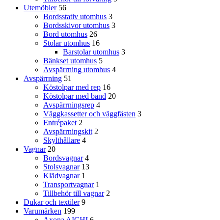
Utemöbler
56
Bordsstativ utomhus
3
Bordsskivor utomhus
3
Bord utomhus
26
Stolar utomhus
16
Barstolar utomhus
3
Bänkset utomhus
5
Avspärrning utomhus
4
Avspärrning
51
Köstolpar med rep
16
Köstolpar med band
20
Avspärrningsrep
4
Väggkassetter och väggfästen
3
Entrépaket
2
Avspärrningskit
2
Skylthållare
4
Vagnar
20
Bordsvagnar
4
Stolsvagnar
13
Klädvagnar
1
Transportvagnar
1
Tillbehör till vagnar
2
Dukar och textiler
9
Varumärken
199
Axona AICHI
6