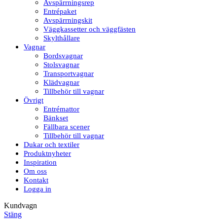
Avspärrningsrep
Entrépaket
Avspärrningskit
Väggkassetter och väggfästen
Skylthållare
Vagnar
Bordsvagnar
Stolsvagnar
Transportvagnar
Klädvagnar
Tillbehör till vagnar
Övrigt
Entrémattor
Bänkset
Fällbara scener
Tillbehör till vagnar
Dukar och textiler
Produktnyheter
Inspiration
Om oss
Kontakt
Logga in
Kundvagn
Stäng