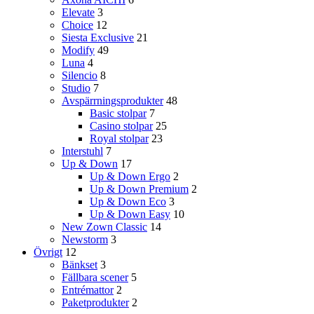
Elevate
3
Choice
12
Siesta Exclusive
21
Modify
49
Luna
4
Silencio
8
Studio
7
Avspärrningsprodukter
48
Basic stolpar
7
Casino stolpar
25
Royal stolpar
23
Interstuhl
7
Up & Down
17
Up & Down Ergo
2
Up & Down Premium
2
Up & Down Eco
3
Up & Down Easy
10
New Zown Classic
14
Newstorm
3
Övrigt
12
Bänkset
3
Fällbara scener
5
Entrémattor
2
Paketprodukter
2