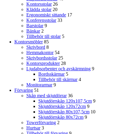
Kontorsstolar
26
Klädda stolar
20
Ergonomiskt sittande
17
Konferensstolar
33
Barstolar
9
Bänkar
2
Tillbehör till stolar
5
Kontorsmöbler
85
Skrivbord
8
Hemmakontor
54
Skrivbordsstolar
25
Kontorsprodukter
28
Ljudabsorbenter och avskärmning
9
Bordsskärmar
5
Tillbehör till skärmar
4
Monitorarmar
9
Förvaring
51
Skåp med skjutdörrar
36
Skjutdörrskåp 120x107,5cm
9
Skjutdörrskåp 120x72cm
9
Skjutdörrskåp 80x107,5cm
10
Skjutdörrskåp 80x72cm
9
Towerförvaring
2
Hurtsar
3
Tillbehör till förvaring
9