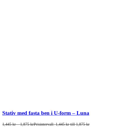
Stativ med fasta ben i U-form – Luna
1,445
kr
–
1,875
kr
Prisintervall: 1,445 kr till 1,875 kr