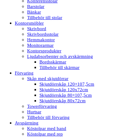
Konferensstolar
Barstolar
Bänkar
Tillbehör till stolar
Kontorsmöbler
Skrivbord
Skrivbordsstolar
Hemmakontor
Monitorarmar
Kontorsprodukter
Ljudabsorbenter och avskärmning
Bordsskärmar
Tillbehör till skärmar
Förvaring
Skåp med skjutdörrar
Skjutdörrskåp 120×107,5cm
Skjutdörrskåp 120x72cm
Skjutdörrskåp 80×107,5cm
Skjutdörrskåp 80x72cm
Towerförvaring
Hurtsar
Tillbehör till förvaring
Avspärrning
Köstolpar med band
Köstolpar med rep