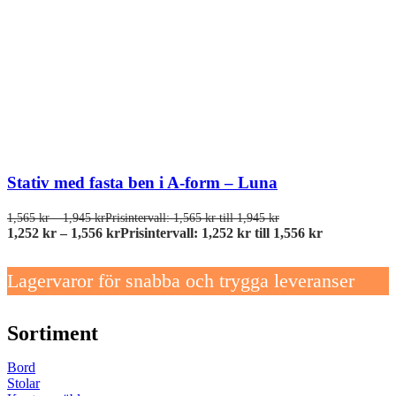
Stativ med fasta ben i A-form – Luna
1,565
kr
–
1,945
kr
Prisintervall: 1,565 kr till 1,945 kr
1,252
kr
–
1,556
kr
Prisintervall: 1,252 kr till 1,556 kr
Lagervaror för snabba och trygga leveranser
Sortiment
Bord
Stolar