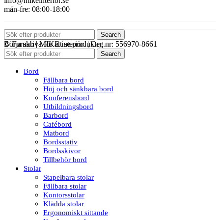
info@mikeinterior.se
mån-fre: 08:00-18:00
Search
© Furnab | MIKE interiör | Org.nr: 556970-8661
Börja skriva för att se produkter.
Search
Bord
Fällbara bord
Höj och sänkbara bord
Konferensbord
Utbildningsbord
Barbord
Cafébord
Matbord
Bordsstativ
Bordsskivor
Tillbehör bord
Stolar
Stapelbara stolar
Fällbara stolar
Kontorsstolar
Klädda stolar
Ergonomiskt sittande