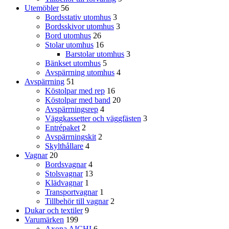
Utemöbler
56
Bordsstativ utomhus
3
Bordsskivor utomhus
3
Bord utomhus
26
Stolar utomhus
16
Barstolar utomhus
3
Bänkset utomhus
5
Avspärrning utomhus
4
Avspärrning
51
Köstolpar med rep
16
Köstolpar med band
20
Avspärrningsrep
4
Väggkassetter och väggfästen
3
Entrépaket
2
Avspärrningskit
2
Skylthållare
4
Vagnar
20
Bordsvagnar
4
Stolsvagnar
13
Klädvagnar
1
Transportvagnar
1
Tillbehör till vagnar
2
Dukar och textiler
9
Varumärken
199
Axona AICHI
6