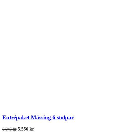
Entrépaket Mässing 6 stolpar
5,556
kr
6,945
kr