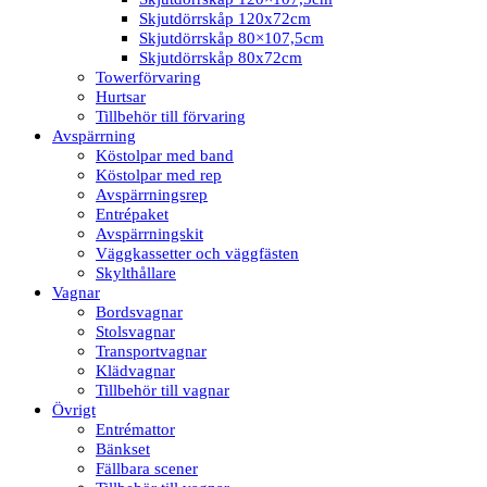
Skjutdörrskåp 120x72cm
Skjutdörrskåp 80×107,5cm
Skjutdörrskåp 80x72cm
Towerförvaring
Hurtsar
Tillbehör till förvaring
Avspärrning
Köstolpar med band
Köstolpar med rep
Avspärrningsrep
Entrépaket
Avspärrningskit
Väggkassetter och väggfästen
Skylthållare
Vagnar
Bordsvagnar
Stolsvagnar
Transportvagnar
Klädvagnar
Tillbehör till vagnar
Övrigt
Entrémattor
Bänkset
Fällbara scener