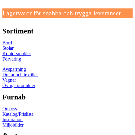
Lagervaror för snabba och trygga leveranser
Sortiment
Bord
Stolar
Kontorsmöbler
Förvaring
Avspärrning
Dukar och textilier
Vagnar
Övriga produkter
Furnab
Om oss
Katalog/Prislista
Inspiration
Miljöbilder