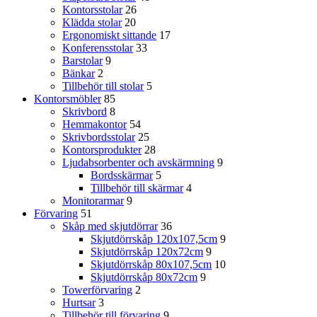
Kontorsstolar
26
Klädda stolar
20
Ergonomiskt sittande
17
Konferensstolar
33
Barstolar
9
Bänkar
2
Tillbehör till stolar
5
Kontorsmöbler
85
Skrivbord
8
Hemmakontor
54
Skrivbordsstolar
25
Kontorsprodukter
28
Ljudabsorbenter och avskärmning
9
Bordsskärmar
5
Tillbehör till skärmar
4
Monitorarmar
9
Förvaring
51
Skåp med skjutdörrar
36
Skjutdörrskåp 120x107,5cm
9
Skjutdörrskåp 120x72cm
9
Skjutdörrskåp 80x107,5cm
10
Skjutdörrskåp 80x72cm
9
Towerförvaring
2
Hurtsar
3
Tillbehör till förvaring
9