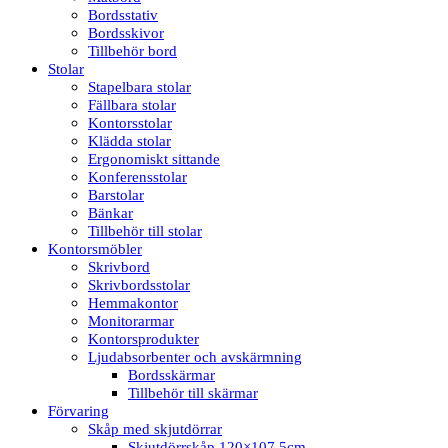
Bordsstativ
Bordsskivor
Tillbehör bord
Stolar
Stapelbara stolar
Fällbara stolar
Kontorsstolar
Klädda stolar
Ergonomiskt sittande
Konferensstolar
Barstolar
Bänkar
Tillbehör till stolar
Kontorsmöbler
Skrivbord
Skrivbordsstolar
Hemmakontor
Monitorarmar
Kontorsprodukter
Ljudabsorbenter och avskärmning
Bordsskärmar
Tillbehör till skärmar
Förvaring
Skåp med skjutdörrar
Skjutdörrskåp 120×107,5cm