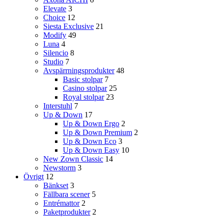
Elevate
3
Choice
12
Siesta Exclusive
21
Modify
49
Luna
4
Silencio
8
Studio
7
Avspärrningsprodukter
48
Basic stolpar
7
Casino stolpar
25
Royal stolpar
23
Interstuhl
7
Up & Down
17
Up & Down Ergo
2
Up & Down Premium
2
Up & Down Eco
3
Up & Down Easy
10
New Zown Classic
14
Newstorm
3
Övrigt
12
Bänkset
3
Fällbara scener
5
Entrémattor
2
Paketprodukter
2