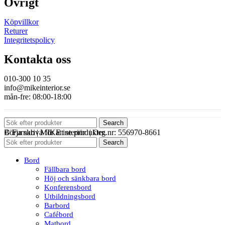
Övrigt
Köpvillkor
Returer
Integritetspolicy
Kontakta oss
010-300 10 35
info@mikeinterior.se
mån-fre: 08:00-18:00
Search
© Furnab | MIKE interiör | Org.nr: 556970-8661
Börja skriva för att se produkter.
Search
Bord
Fällbara bord
Höj och sänkbara bord
Konferensbord
Utbildningsbord
Barbord
Cafébord
Matbord