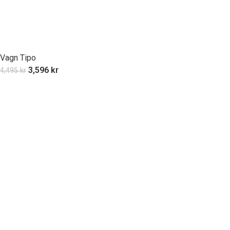
Vagn Tipo
3,596
kr
4,495
kr