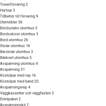
Towerförvaring
2
Hurtsar
3
Tillbehör till förvaring
9
Utemöbler
56
Bordsstativ utomhus
3
Bordsskivor utomhus
3
Bord utomhus
26
Stolar utomhus
16
Barstolar utomhus
3
Bänkset utomhus
5
Avspärrning utomhus
4
Avspärrning
51
Köstolpar med rep
16
Köstolpar med band
20
Avspärrningsrep
4
Väggkassetter och väggfästen
3
Entrépaket
2
Avspärrningskit
2