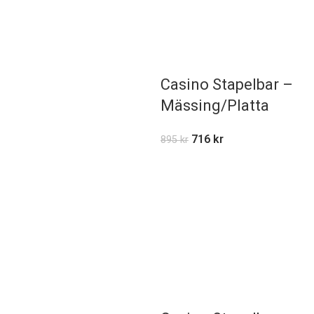
Casino Stapelbar –
Mässing/Platta
716
kr
895
kr