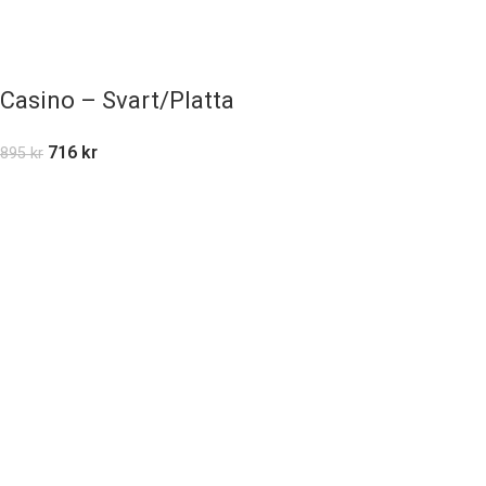
Casino – Svart/Platta
716
kr
895
kr