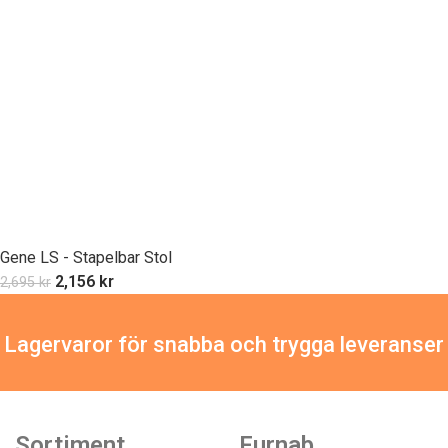
Gene LS - Stapelbar Stol
2,156
kr
2,695
kr
Lagervaror för snabba och trygga leveranser
Sortiment
Furnab