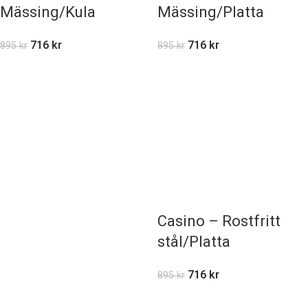
Mässing/Kula
Mässing/Platta
716
kr
716
kr
895
kr
895
kr
Casino – Rostfritt
stål/Platta
716
kr
895
kr