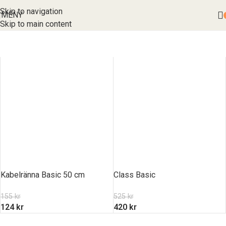
Skip to navigation
MENY
Skip to main content
Kabelränna Basic 50 cm
Class Basic
155
kr
525
kr
124
kr
420
kr