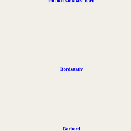
Höj och sänkbara bord
Bordsstativ
Barbord