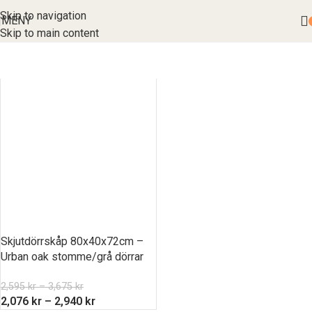
Skip to navigation
MENY
Skip to main content
Skjutdörrskåp 80x40x72cm –
Urban oak stomme/grå dörrar
2,595
kr
–
3,675
kr
2,076
kr
–
2,940
kr