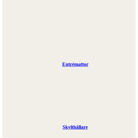
Entrémattor
Skylthållare