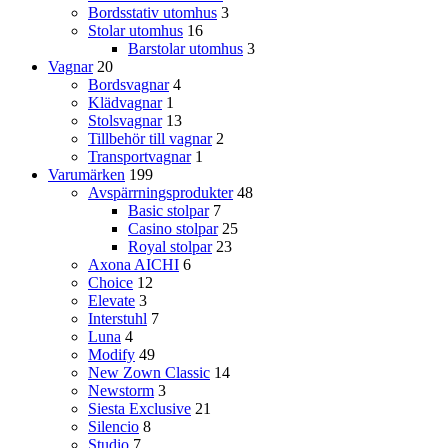
Bordsstativ utomhus
3
Stolar utomhus
16
Barstolar utomhus
3
Vagnar
20
Bordsvagnar
4
Klädvagnar
1
Stolsvagnar
13
Tillbehör till vagnar
2
Transportvagnar
1
Varumärken
199
Avspärrningsprodukter
48
Basic stolpar
7
Casino stolpar
25
Royal stolpar
23
Axona AICHI
6
Choice
12
Elevate
3
Interstuhl
7
Luna
4
Modify
49
New Zown Classic
14
Newstorm
3
Siesta Exclusive
21
Silencio
8
Studio
7