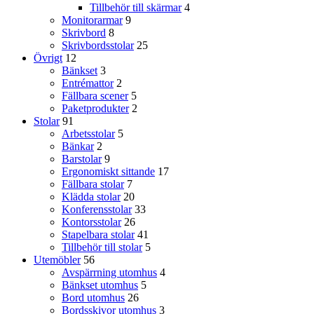
Tillbehör till skärmar
4
Monitorarmar
9
Skrivbord
8
Skrivbordsstolar
25
Övrigt
12
Bänkset
3
Entrémattor
2
Fällbara scener
5
Paketprodukter
2
Stolar
91
Arbetsstolar
5
Bänkar
2
Barstolar
9
Ergonomiskt sittande
17
Fällbara stolar
7
Klädda stolar
20
Konferensstolar
33
Kontorsstolar
26
Stapelbara stolar
41
Tillbehör till stolar
5
Utemöbler
56
Avspärrning utomhus
4
Bänkset utomhus
5
Bord utomhus
26
Bordsskivor utomhus
3