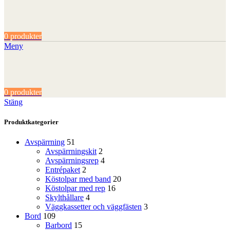
0
produkter
Meny
0
produkter
Stäng
Produktkategorier
Avspärrning
51
Avspärrningskit
2
Avspärrningsrep
4
Entrépaket
2
Köstolpar med band
20
Köstolpar med rep
16
Skylthållare
4
Väggkassetter och väggfästen
3
Bord
109
Barbord
15