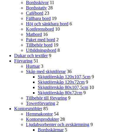
Bordsskivor
11
Bordsstativ
28
Cafébord
23
Fällbara bord
19
Höj och sänkbara bord
6
Konferensbord
10
Matbord
16
Paket med bord
2
Tillbehör bord
19
Utbildningsbord
8
Dukar och textiler
9
Förvaring
51
Hurtsar
3
Skåp med skjutdörrar
36
Skjutdörrskåp 120x107,5cm
9
Skjutdörrskåp 120x72cm
9
Skjutdörrskåp 80x107,5cm
10
Skjutdörrskåp 80x72cm
9
Tillbehör till förvaring
9
Towerförvaring
2
Kontorsmöbler
85
Hemmakontor
54
Kontorsprodukter
28
Ljudabsorbenter och avskärmning
9
Bordsskärmar
5