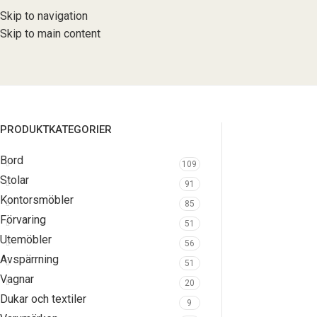
Skip to navigation
Skip to main content
PRODUKTKATEGORIER
Bord
109
Stolar
91
Kontorsmöbler
85
Förvaring
51
Utemöbler
56
Avspärrning
51
Vagnar
20
Dukar och textiler
9