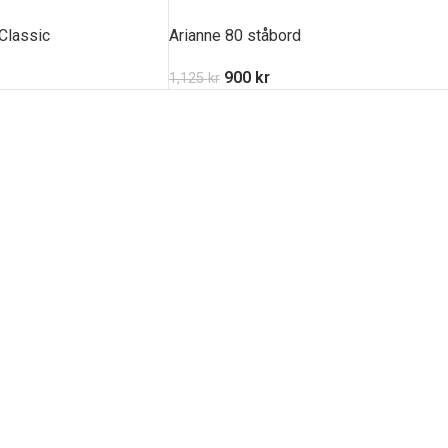
Classic
Arianne 80 ståbord
900
kr
1,125
kr