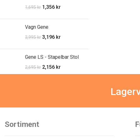
1,356
kr
1,695
kr
Vagn Gene
3,196
kr
3,995
kr
Gene LS - Stapelbar Stol
2,156
kr
2,695
kr
Lagerv
Sortiment
F