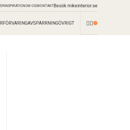
Besök mikeinterior.se
TER
INSPIRATION
OM OSS
KONTAKT
R
FÖRVARING
AVSPÄRRNING
ÖVRIGT