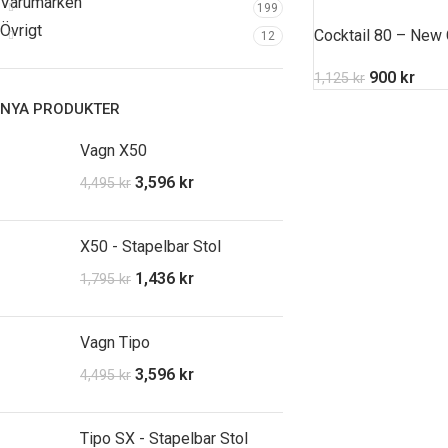
Varumärken
199
Övrigt
Cocktail 80 – New 
12
900
kr
1,125
kr
NYA PRODUKTER
Vagn X50
3,596
kr
4,495
kr
X50 - Stapelbar Stol
1,436
kr
1,795
kr
Vagn Tipo
3,596
kr
4,495
kr
Tipo SX - Stapelbar Stol