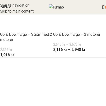
Skip to navigation
MENY
Skip to main content
Up & Down Ergo – Stativ med 2
Up & Down Ergo – 2 motorer
motorer
2,645
kr
–
3,675
kr
2,116
kr
–
2,940
kr
2,395
kr
1,916
kr